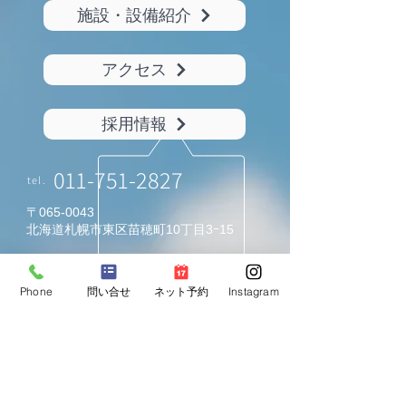
施設・設備紹介
アクセス
採用情報
011-751-2827
tel.
〒065-0043
北海道札幌市東区苗穂町10丁目3ｰ15
「東栄中学校」停留所から130m（徒歩2分）
Phone
問い合せ
ネット予約
Instagram
​診療時間
月
火
水
木
金
土
日
祝
●
●
●
●
●
●
●
●
9:30〜13:00