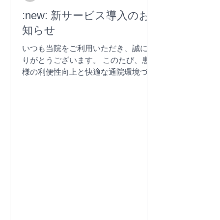
:new: 新サービス導入のお
知らせ
いつも当院をご利用いただき、誠にあ
りがとうございます。 このたび、患者
様の利便性向上と快適な通院環境づく
りのため、以下の新しいサービスを導
入いたしました。 📞AIでんわ対応（自
動音声応答サービス） 診療時間外や混
雑時でも、AIによる自動音声での電話
応対が可能になりました。...