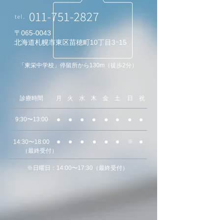
011-751-2827
tel.
〒065-0043
北海道札幌市東区苗穂町10丁目3ｰ15
「東栄中学校」停留所から130m（徒歩2分）
​診療時間
月
火
水
木
金
土
日
祝
●
●
●
●
●
●
●
●
9:30〜13:00
●
●
●
●
●
●
●
14:30〜18:00
※
（最終受付）
※日曜日：14:00〜17:30（最終受付）