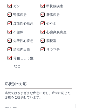
ガン
甲状腺疾患
腎臓疾患
肝臓疾患
虚血性心疾患
心不全
不整脈
心臓弁膜疾患
先天性心疾患
脳梗塞
頭蓋内出血
リウマチ
骨粗しょう症
など
症状別の対応
当院ではさまざまな疾患に対し、症状に応じた
診療をご提供しています。